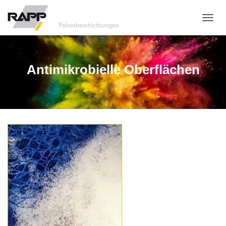
N
A
V
I
G
Antimikrobielle Oberflächen
A
T
I
O
N
U
M
S
C
H
A
L
T
E
N