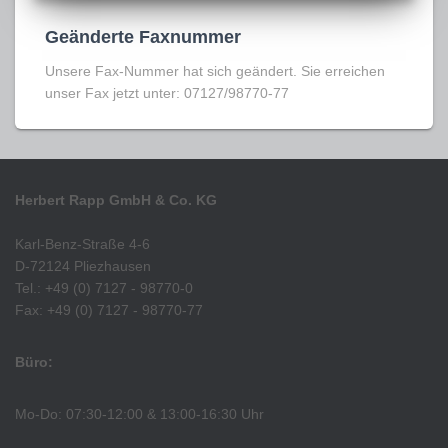
Geänderte Faxnummer
Unsere Fax-Nummer hat sich geändert. Sie erreichen
unser Fax jetzt unter: 07127/98770-77
Herbert Rapp GmbH & Co. KG
Karl-Benz-Straße 4-6
D-72124 Pliezhausen
Tel.: +49 (0) 7127 - 98770-0
Fax: +49 (0) 7127 - 98770-77
Büro:
Mo-Do: 07:30-12:00 & 13:00-16:30 Uhr