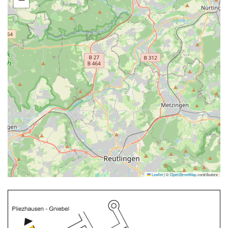
Leaflet
|
©
OpenStreetMap
contributors