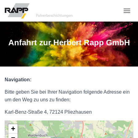
N
A
V
I
G
Anfahrt zur Herbert Rapp GmbH
A
T
I
O
N
U
Navigation:
M
S
C
Bitte geben Sie bei Ihrer Navigation folgende Adresse ein
H
um den Weg zu uns zu finden:
A
L
Karl-Benz-Straße 4, 72124 Pliezhausen
T
E
N
+
−